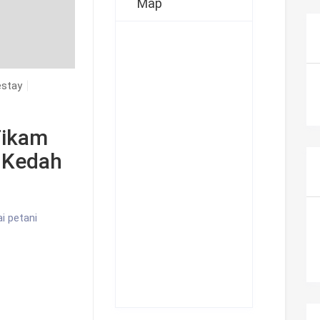
Map
stay
Tikam
i Kedah
i petani