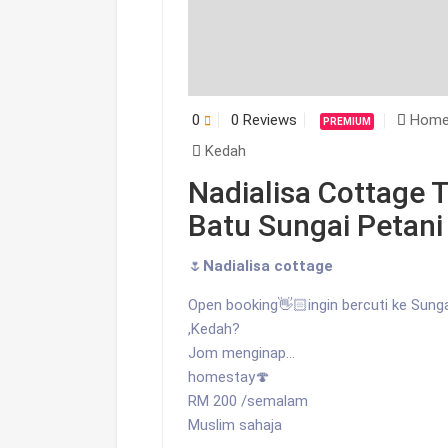
0
0 Reviews
Home
PREMIUM
Kedah
Nadialisa Cottage 
Batu Sungai Petan
🌷
Nadialisa cottage
Open booking👋🏻ingin bercuti ke Sunga
,Kedah?
Jom menginap…
homestay🍄
RM 200 /semalam
Muslim sahaja