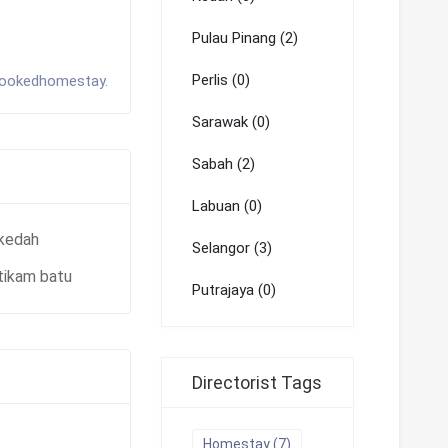
Pulau Pinang (2)
Perlis (0)
bookedhomestay.
Sarawak (0)
Sabah (2)
Labuan (0)
kedah
Selangor (3)
tikam batu
Putrajaya (0)
Directorist Tags
Homestay (7)