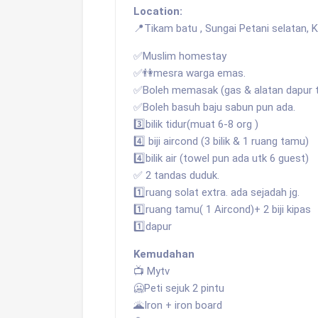
Location:
📍Tikam batu , Sungai Petani selatan, 
✅Muslim homestay
✅👫mesra warga emas.
✅Boleh memasak (gas & alatan dapur t
✅Boleh basuh baju sabun pun ada.
3️⃣bilik tidur(muat 6-8 org )
4️⃣ biji aircond (3 bilik & 1 ruang tamu)
4️⃣bilik air (towel pun ada utk 6 guest)
✅ 2 tandas duduk.
1️⃣ruang solat extra. ada sejadah jg.
1️⃣ruang tamu( 1 Aircond)+ 2 biji kipas
1️⃣dapur
Kemudahan
📺 Mytv
🥶Peti sejuk 2 pintu
🌋Iron + iron board