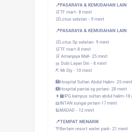
📍PASARAYA & KEMUDAHAN LAIN
🛒TF mart- 8 minit
🛒Lotus selatan - 9 minit
📍PASARAYA & KEMUDAHAN LAIN
🛒Lotus Sp selatan- 9 minit
🛒TF mart-8 minit
🛒 Amanjaya Mall- 25 minit
🧺 Dobi Layan Diri - 8 minit
⛏️ Mr Diy - 10 minit
🏥Hospital Sultan Abdul Halim- 25 mini
🏥Hospital pantai sg petani- 28 minit
👩‍🏫IPG kampus sultan abdul halim-18 
📖INTAN sungai petani-17 minit
🕌MADAD - 12 minit
📍TEMPAT MENARIK
🎊Bertam resort water park- 21 minit