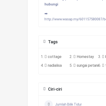
hubungi
➡️
http://www.wasap.my/601157580087/
Tags
cottage
Homestay
nadialisa
sungai petani
Ciri-ciri
Jumlah Bilik Tidur