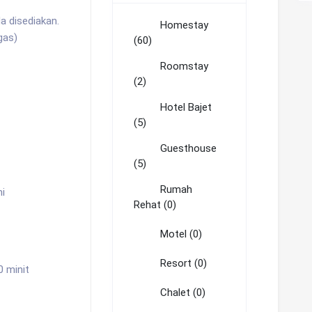
 disediakan.
Homestay
gas)
(60)
Roomstay
(2)
Hotel Bajet
(5)
Guesthouse
(5)
Rumah
i
Rehat (0)
Motel (0)
Resort (0)
0 minit
Chalet (0)