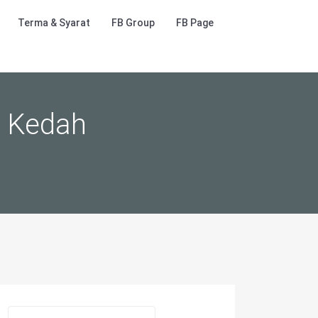
Terma & Syarat
FB Group
FB Page
i Kedah
S