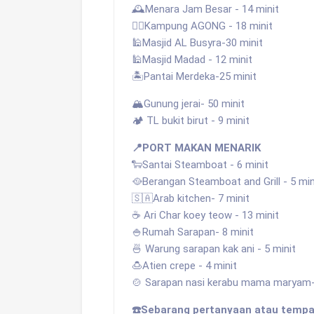
🕰️Menara Jam Besar - 14 minit
🧚‍♀️Kampung AGONG - 18 minit
🕌Masjid AL Busyra-30 minit
🕌Masjid Madad - 12 minit
🏝️Pantai Merdeka-25 minit
🏔️Gunung jerai- 50 minit
🏕️ TL bukit birut - 9 minit
📍PORT MAKAN MENARIK
🐑Santai Steamboat - 6 minit
🥘Berangan Steamboat and Grill - 5 min
🇸🇦Arab kitchen- 7 minit
☕️ Ari Char koey teow - 13 minit
🍚Rumah Sarapan- 8 minit
🍜 Warung sarapan kak ani - 5 minit
🍮Atien crepe - 4 minit
🍲 Sarapan nasi kerabu mama maryam-
☎️Sebarang pertanyaan atau tempa