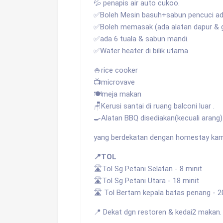
💦 penapis air auto cukoo.
✅Boleh Mesin basuh+sabun pencuci ada
✅Boleh memasak (ada alatan dapur & 
✅ada 6 tuala & sabun mandi.
✅Water heater di bilik utama.
🍚rice cooker
📺microvave
🍽️meja makan
🪑Kerusi santai di ruang balconi luar .
🍳Alatan BBQ disediakan(kecuali arang)
yang berdekatan dengan homestay kam
📍TOL
🛣️Tol Sg Petani Selatan - 8 minit
🛣️Tol Sg Petani Utara - 18 minit
🛣️ Tol Bertam kepala batas penang - 2
📍 Dekat dgn restoren & kedai2 makan.